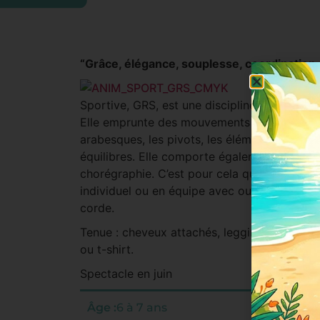
“Grâce, élégance, souplesse, coordination e
La
Sportive, GRS, est une discipline orientée ve
Elle emprunte des mouvements de la danse
arabesques, les pivots, les éléments de soup
équilibres. Elle comporte également quelqu
chorégraphie. C’est pour cela qu’elle se pra
individuel ou en équipe avec ou sans ballon
corde.
Tenue : cheveux attachés, legging ou pantal
ou t-shirt.
Spectacle en juin
Âge :
6 à 7 ans