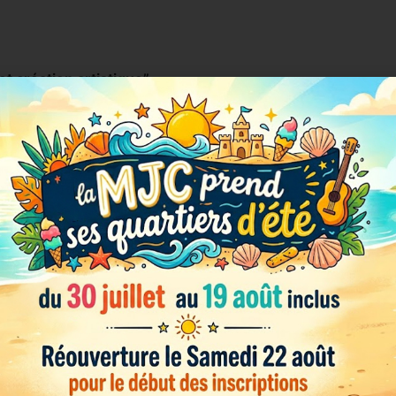
t création artistique”
 Gymnastique Rythmique et
rs l’expression corporelle.
Maud
 classique comme les
lesse, les sauts ou les
es notions élémentaires de
tique en musique, en
, massues, ruban, cerceau ou
on de sport ou justaucorps