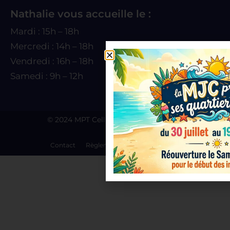
Nathalie vous accueille le :
Mardi : 15h – 18h
Mercredi : 14h – 18h
Vendredi : 16h – 18h
Samedi : 9h – 12h
© 2024 MPT Cellieu by
Agence Bruno
Contact
Règlement intérieur
Statuts