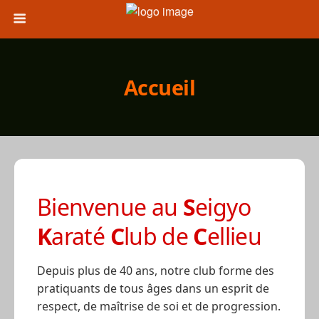
Accueil
Bienvenue au
S
eigyo
K
araté
C
lub de
C
ellieu
Depuis plus de 40 ans, notre club forme des
pratiquants de tous âges dans un esprit de
respect, de maîtrise de soi et de progression.