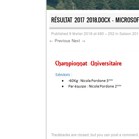
RÉSULTAT 2017 2018.DOCX – MICROSO
Published
9 février 2018
at
490 × 252
in
Saison 20
← Previous
Next →
Trackbacks are closed, but you can
post a comment
.