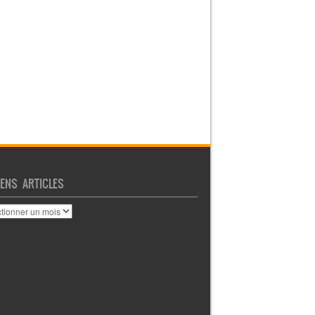
IENS ARTICLES
ENS
CLES