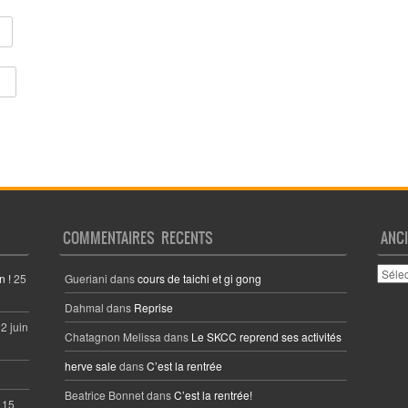
COMMENTAIRES RECENTS
ANC
ANCI
n !
25
Gueriani
dans
cours de taichi et gi gong
ARTI
Dahmal
dans
Reprise
2 juin
Chatagnon Melissa
dans
Le SKCC reprend ses activités
herve sale
dans
C’est la rentrée
Beatrice Bonnet
dans
C’est la rentrée!
15