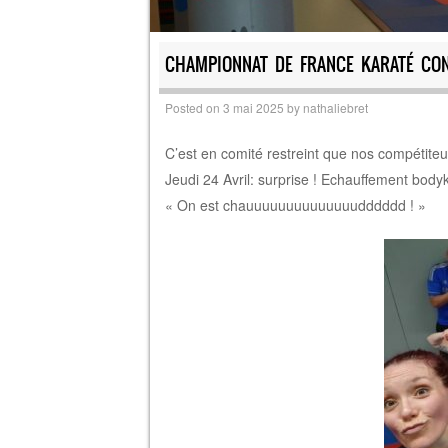
CHAMPIONNAT DE FRANCE KARATÉ CO
Posted on
3 mai 2025
by
nathaliebret
C’est en comité restreint que nos compétite
Jeudi 24 Avril: surprise ! Echauffement body
« On est chauuuuuuuuuuuuuudddddd ! »