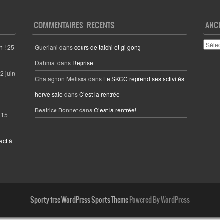
COMMENTAIRES RECENTS
ANC
ANCI
n !
25
Gueriani
dans
cours de taichi et gi gong
ARTI
Dahmal
dans
Reprise
2 juin
Chatagnon Melissa
dans
Le SKCC reprend ses activités
herve sale
dans
C’est la rentrée
Beatrice Bonnet
dans
C’est la rentrée!
15
act à
Sporty free WordPress Sports Theme
Powered By WordPress