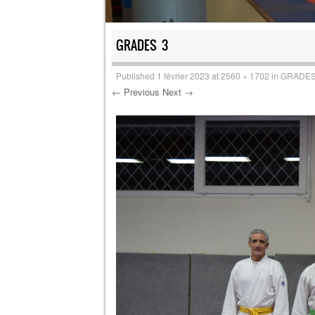
GRADES 3
Published
1 février 2023
at
2560 × 1702
in
GRADES
← Previous
Next →