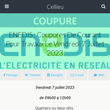
Cellieu
ENEDIS : Coupures De Courant
Pour Travaux Le Vendredi 7 Juillet
2023
Partager
Tweeter
Épingler
E-mail
SMS
Vendredi 7 juillet 2023
de 09h00 à 12h00
Quartiers ou lieux-dits :