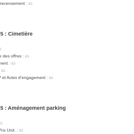
e recensement :
ici
5 : Cimetière
i
 des offres :
ici
ment :
ici
:
ici
 et Actes d’engagement :
ici
15 : Aménagement parking
ci
rix Unit. :
ici