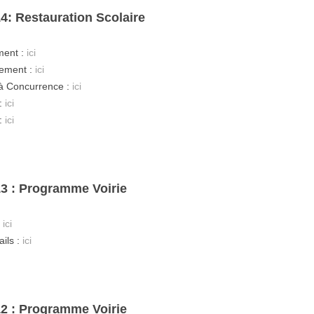
4: Restauration Scolaire
ment :
ici
ement :
ici
à Concurrence :
ici
:
ici
:
ici
13 : Programme Voirie
:
ici
ails :
ici
12 : Programme Voirie