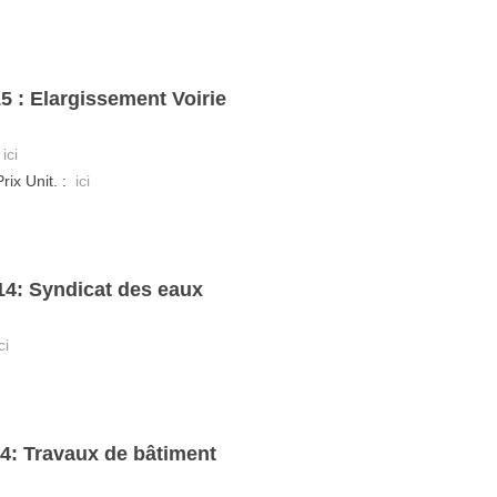
5 : Elargissement Voirie
:
ici
Prix Unit. :
ici
14: Syndicat des eaux
ci
14: Travaux de bâtiment