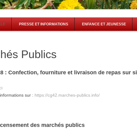
Skip to content
ALE
PRESSE ET INFORMATIONS
ENFANCE ET JEUNESSE
hés Publics
8 : Confection, fourniture et livraison de repas sur s
ci
’informations sur :
https://cg42.marches-publics.info/
ecensement des marchés publics