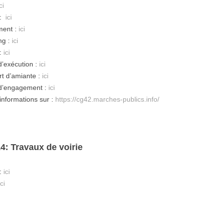
ci
 :
ici
ment :
ici
ng :
ici
:
ici
d’exécution :
ici
t d’amiante :
ici
d’engagement :
ici
’informations sur :
https://cg42.marches-publics.info/
4: Travaux de voirie
:
ici
ici