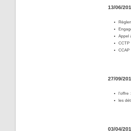
13/06/201
Règle
Engag
Appel 
CCTP 
CCAP 
27/09/20
l’offre 
les dét
03/04/20