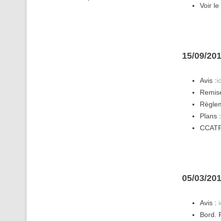
Voir l
15/09/201
Avis :
ic
Remise
Règle
Plans 
CCATP
05/03/20
Avis :
i
Bord. P