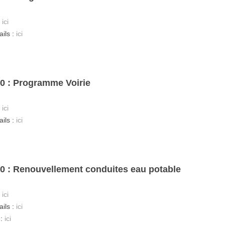
:
ici
ails :
ici
10 : Programme Voirie
:
ici
ails :
ici
10 : Renouvellement conduites eau potable
:
ici
ails :
ici
 :
ici