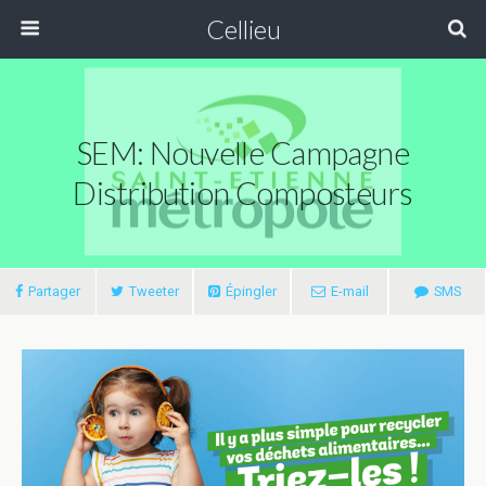
Cellieu
SEM: Nouvelle Campagne
Distribution Composteurs
Partager
Tweeter
Épingler
E-mail
SMS