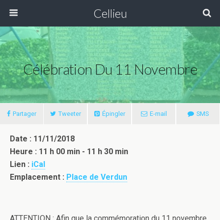
Cellieu
Célébration Du 11 Novembre
Partager
Tweeter
Épingler
E-mail
SMS
Date : 11/11/2018
Heure : 11 h 00 min - 11 h 30 min
Lien :
iCal
Emplacement :
Place de Verdun
ATTENTION : Afin que la commémoration du 11 novembre