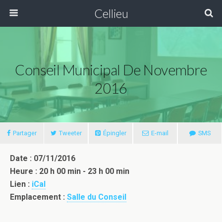
Cellieu
Conseil Municipal De Novembre
2016
Partager
Tweeter
Épingler
E-mail
SMS
Date : 07/11/2016
Heure : 20 h 00 min - 23 h 00 min
Lien :
iCal
Emplacement :
Salle du Conseil