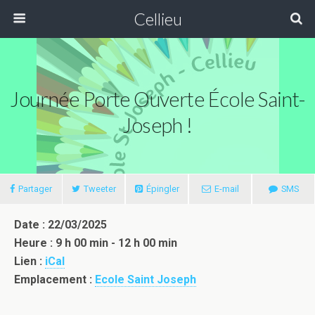
Cellieu
Journée Porte Ouverte École Saint-
Joseph !
Partager
Tweeter
Épingler
E-mail
SMS
Date : 22/03/2025
Heure : 9 h 00 min - 12 h 00 min
Lien :
iCal
Emplacement :
Ecole Saint Joseph