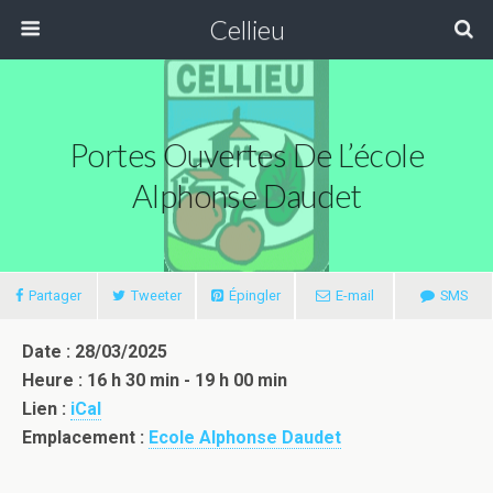
Cellieu
Portes Ouvertes De L’école
Alphonse Daudet
Partager
Tweeter
Épingler
E-mail
SMS
Date : 28/03/2025
Heure : 16 h 30 min - 19 h 00 min
Lien :
iCal
Emplacement :
Ecole Alphonse Daudet