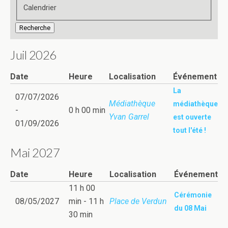
d’affichage
Calendrier
des
Recherche
résultats
de
Juil 2026
la
recherche
Date
Heure
Localisation
Événement
La
07/07/2026
Médiathèque
médiathèque
-
0 h 00 min
Yvan Garrel
est ouverte
01/09/2026
tout l'été !
Mai 2027
Date
Heure
Localisation
Événement
11 h 00
Cérémonie
08/05/2027
min - 11 h
Place de Verdun
du 08 Mai
30 min