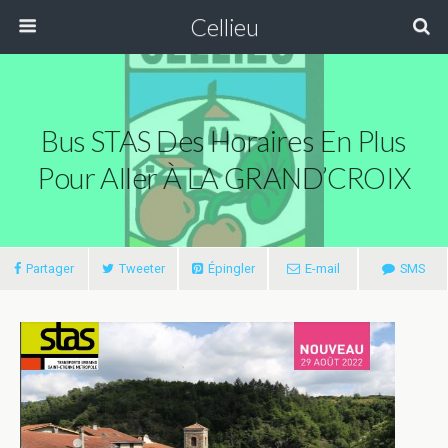
Cellieu
Bus STAS Des Horaires En Plus
Pour Aller À LA GRAND’CROIX
Partager
Tweeter
Épingler
E-mail
SMS